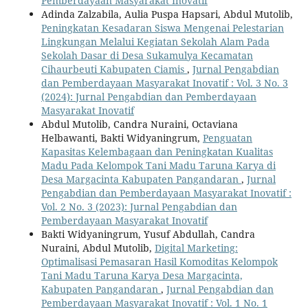
Pemberdayaan Masyarakat Inovatif
Adinda Zalzabila, Aulia Puspa Hapsari, Abdul Mutolib,
Peningkatan Kesadaran Siswa Mengenai Pelestarian
Lingkungan Melalui Kegiatan Sekolah Alam Pada
Sekolah Dasar di Desa Sukamulya Kecamatan
Cihaurbeuti Kabupaten Ciamis
,
Jurnal Pengabdian
dan Pemberdayaan Masyarakat Inovatif : Vol. 3 No. 3
(2024): Jurnal Pengabdian dan Pemberdayaan
Masyarakat Inovatif
Abdul Mutolib, Candra Nuraini, Octaviana
Helbawanti, Bakti Widyaningrum,
Penguatan
Kapasitas Kelembagaan dan Peningkatan Kualitas
Madu Pada Kelompok Tani Madu Taruna Karya di
Desa Margacinta Kabupaten Pangandaran
,
Jurnal
Pengabdian dan Pemberdayaan Masyarakat Inovatif :
Vol. 2 No. 3 (2023): Jurnal Pengabdian dan
Pemberdayaan Masyarakat Inovatif
Bakti Widyaningrum, Yusuf Abdullah, Candra
Nuraini, Abdul Mutolib,
Digital Marketing:
Optimalisasi Pemasaran Hasil Komoditas Kelompok
Tani Madu Taruna Karya Desa Margacinta,
Kabupaten Pangandaran
,
Jurnal Pengabdian dan
Pemberdayaan Masyarakat Inovatif : Vol. 1 No. 1