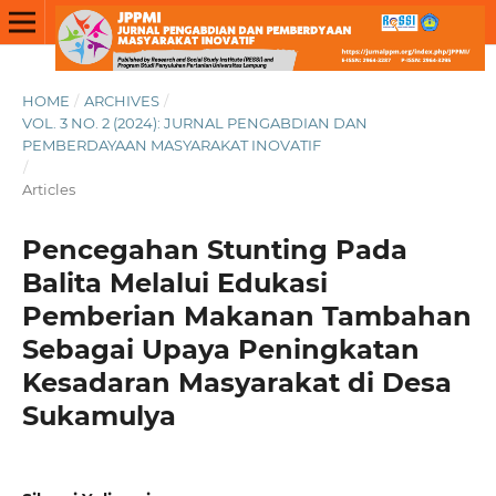
HOME
/
ARCHIVES
/
VOL. 3 NO. 2 (2024): JURNAL PENGABDIAN DAN
PEMBERDAYAAN MASYARAKAT INOVATIF
/
Articles
Pencegahan Stunting Pada
Balita Melalui Edukasi
Pemberian Makanan Tambahan
Sebagai Upaya Peningkatan
Kesadaran Masyarakat di Desa
Sukamulya