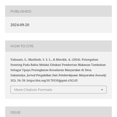
PUBLISHED
2024-09-20
HOW TO CITE
Yuliasari, S., Machbub, S. S. L., & Mutolib, A. (2024). Pencegahan
Stunting Pada Balita Melalui Edukasi Pemberian Makanan Tambahan
Sebagai Upaya Peningkatan Kesadaran Masyarakat di Desa
Sukamulya.
Jurnal Pengabdian Dan Pemberdayaan Masyarakat Inovatif
,
3
(2), 54–59. https://doi.org/10.70110/jppmi.v3i2.65
More Citation Formats
ISSUE